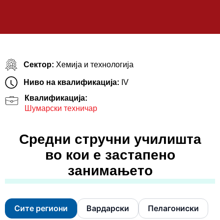
Сектор:
Хемија и технологија
Ниво на квалификација:
IV
Квалификација:
Шумарски техничар
Средни стручни училишта
во кои е застапено
занимањето
Сите региони
Вардарски
Пелагониски