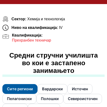
Сектор:
Хемија и технологија
Ниво на квалификација:
IV
Квалификација:
Прехранбен техничар
Средни стручни училишта
во кои е застапено
занимањето
Сите региони
Вардарски
Источен
Пелагониски
Полошки
Североисточен