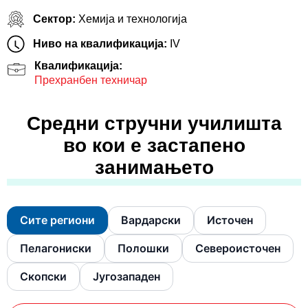
Сектор:
Хемија и технологија
Ниво на квалификација:
IV
Квалификација:
Прехранбен техничар
Средни стручни училишта
во кои е застапено
занимањето
Сите региони
Вардарски
Источен
Пелагониски
Полошки
Североисточен
Скопски
Југозападен