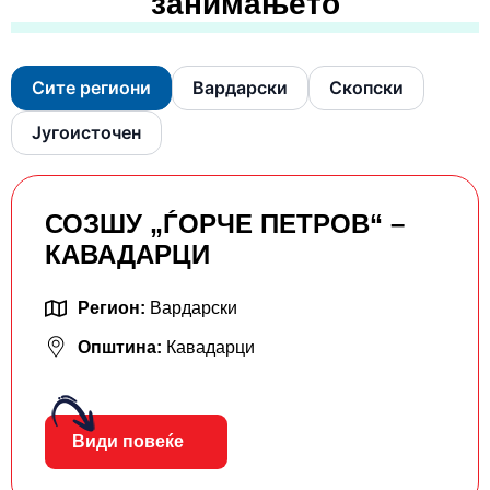
занимањето
Сите региони
Вардарски
Скопски
Југоисточен
СОЗШУ „ЃОРЧЕ ПЕТРОВ“ –
КАВАДАРЦИ
Регион:
Вардарски
Општина:
Кавадарци
Види повеќе