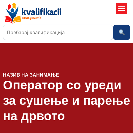
Училишта
НАЗИВ НА ЗАНИМАЊЕ
Оператор со уреди
за сушење и парење
на дрвото