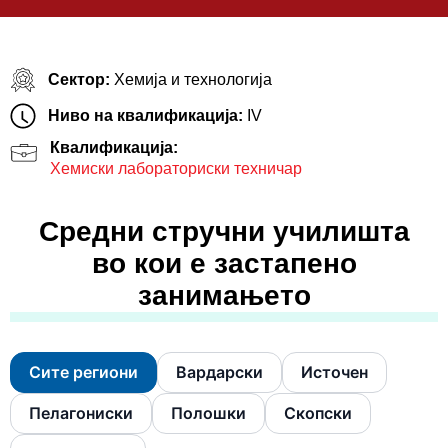
Сектор:
Хемија и технологија
Ниво на квалификација:
IV
Квалификација:
Хемиски лабораториски техничар
Средни стручни училишта
во кои е застапено
занимањето
Сите региони
Вардарски
Источен
Пелагониски
Полошки
Скопски