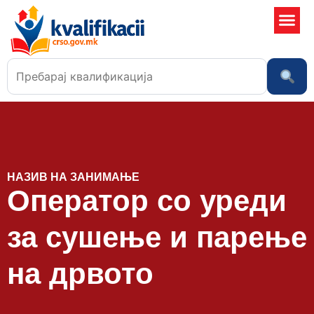
Училишта
НАЗИВ НА ЗАНИМАЊЕ
Оператор со уреди
за сушење и парење
на дрвото