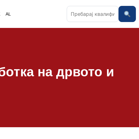
K
AL
ботка на дрвото и