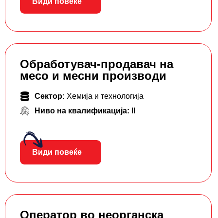
Види повеќе
Обработувач-продавач на
месо и месни производи
Сектор:
Хемија и технологија
Ниво на квалификација:
II
Види повеќе
Оператор во неорганска