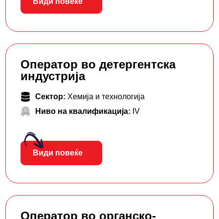
Види повеќе
Оператор во детергентска
индустрија
Сектор:
Хемија и технологија
Ниво на квалификација:
IV
Види повеќе
Оператор во органско-