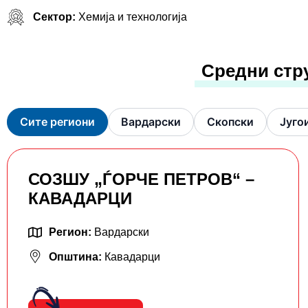
Сектор:
Хемија и технологија
Средни стр
Сите региони
Вардарски
Скопски
Југо
СОЗШУ „ЃОРЧЕ ПЕТРОВ“ –
КАВАДАРЦИ
Регион:
Вардарски
Општина:
Кавадарци