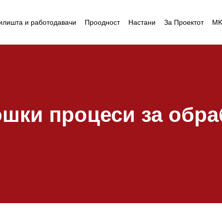
илишта и работодавачи
Проодност
Настани
За Проектот
M
шки процеси за обра