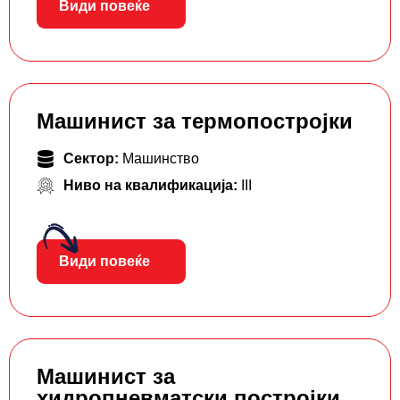
Види повеќе
Машинист за термопостројки
Сектор:
Машинство
Ниво на квалификација:
III
Види повеќе
Машинист за
хидропневматски постројки