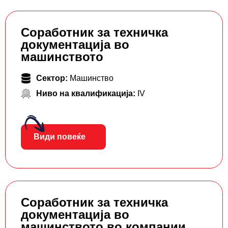
Соработник за техничка
документација во
машинството
Сектор:
Машинство
Ниво на квалификација:
IV
Види повеќе
Соработник за техничка
документација во
машинството во компании