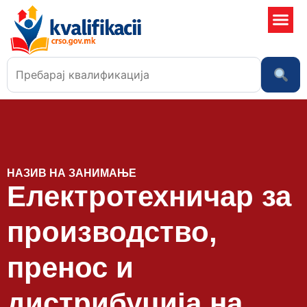
Училишта
НАЗИВ НА ЗАНИМАЊЕ
Електротехничар за
производство,
пренос и
дистрибуција на