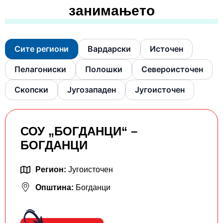
занимањето
Сите региони
Вардарски
Источен
Пелагониски
Полошки
Североисточен
Скопски
Југозападен
Југоисточен
СОУ „БОГДАНЦИ“ –
БОГДАНЦИ
Регион:
Југоисточен
Општина:
Богданци