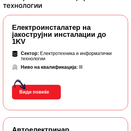
технологии
Eлектроинсталатер на
јакострујни инсталации до
1KV
Сектор:
Електротехника и информатички
технологии
Ниво на квалификација:
III
Види повеќе
Автоелектричар