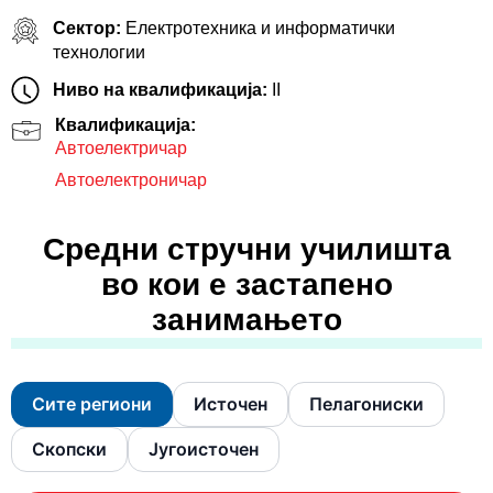
Сектор:
Електротехника и информатички
технологии
Ниво на квалификација:
II
Квалификација:
Aвтоелектричар
Автоелектроничар
Средни стручни училишта
во кои е застапено
занимањето
Сите региони
Источен
Пелагониски
Скопски
Југоисточен