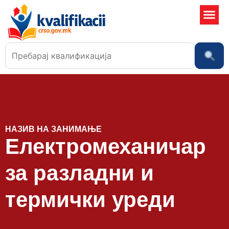
Училишта
НАЗИВ НА ЗАНИМАЊЕ
Електромеханичар
за разладни и
термички уреди