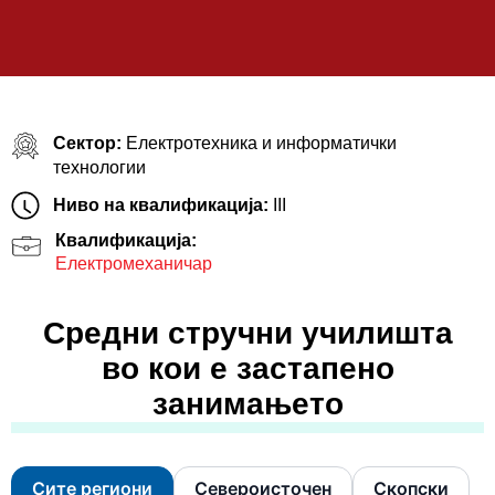
Сектор:
Електротехника и информатички
технологии
Ниво на квалификација:
III
Квалификација:
Електромеханичар
Средни стручни училишта
во кои е застапено
занимањето
Сите региони
Североисточен
Скопски