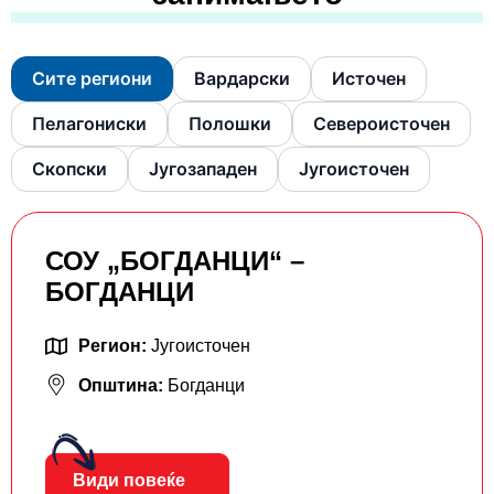
Сите региони
Вардарски
Источен
Пелагониски
Полошки
Североисточен
Скопски
Југозападен
Југоисточен
СОУ „БОГДАНЦИ“ –
БОГДАНЦИ
Регион:
Југоисточен
Општина:
Богданци
Види повеќе