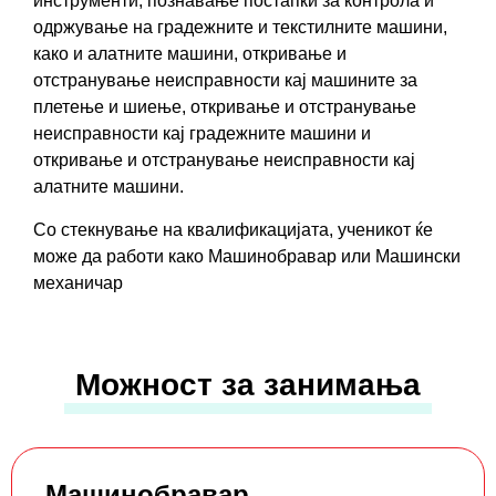
инструменти, познавање постапки за контрола и
одржување на градежните и текстилните машини,
како и алатните машини, откривање и
отстранување неисправности кај машините за
плетење и шиење, откривање и отстранување
неисправности кај градежните машини и
откривање и отстранување неисправности кај
алатните машини.
Со стекнување на квалификацијатa, ученикот ќе
може да работи како Машинобравар или Машински
механичар
Можност за занимања
Машинобравар