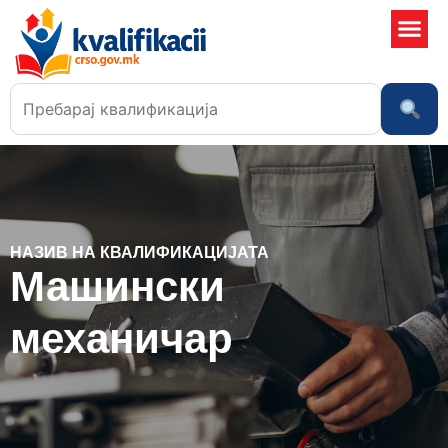
Училишта
НАЗИВ НА КВАЛИФИКАЦИЈАТА
Машински
механичар