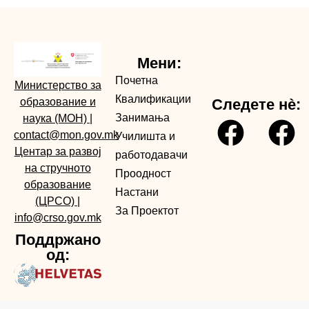
Мени:
Почетна
Министерство за
Квалификации
образование и
Следете нè:
Занимања
наука (МОН)
|
contact@mon.gov.mk
Училишта и
Центар за развој
работодавачи
на стручното
Проодност
образование
Настани
(ЦРСО)
|
За Проектот
info@crso.gov.mk
Поддржано
од: