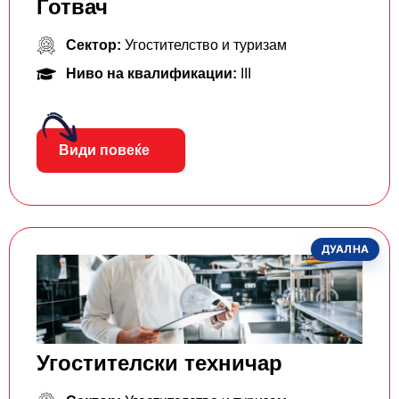
Готвач
Сектор:
Угостителство и туризам
Ниво на квалификации:
III
Види повеќе
ДУАЛНА
Угостителски техничар