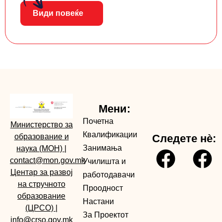
Види повеќе
Мени:
Почетна
Министерство за
Квалификации
образование и
Следете нè:
Занимања
наука (МОН)
|
contact@mon.gov.mk
Училишта и
Центар за развој
работодавачи
на стручното
Проодност
образование
Настани
(ЦРСО)
|
За Проектот
info@crso.gov.mk