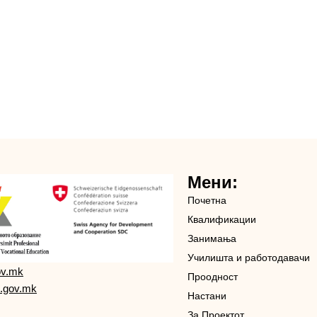
Мени:
Почетна
Квалификации
Занимања
Училишта и работодавачи
ov.mk
Проодност
.gov.mk
Настани
За Проектот