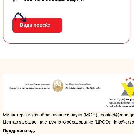
Види повеќе
Министерство за образование и наука (МОН)
|
contact@mon.g
Центар за развој на стручното образование (ЦРСО)
|
info@crso
Поддржано од: