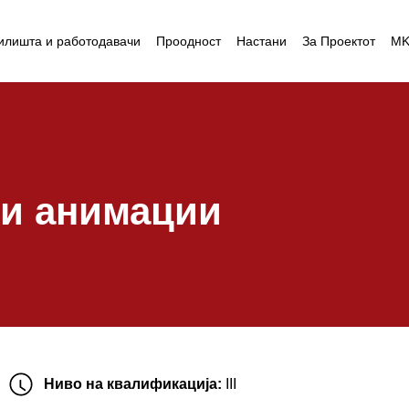
илишта и работодавачи
Проодност
Настани
За Проектот
M
 и анимации
Ниво на квалификација:
III