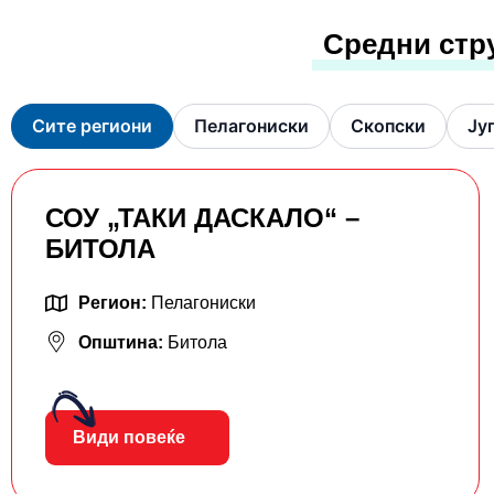
Средни стр
Сите региони
Пелагониски
Скопски
Ју
СОУ „ТАКИ ДАСКАЛО“ –
БИТОЛА
Регион:
Пелагониски
Општина:
Битола
Види повеќе