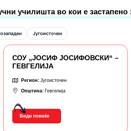
учни училишта во кои е застапено
гозападен
Југоисточен
СОУ „ЈОСИФ ЈОСИФОВСКИ“ –
ГЕВГЕЛИЈА
Регион:
Југоисточен
Општина:
Гевгелија
Види повеќе