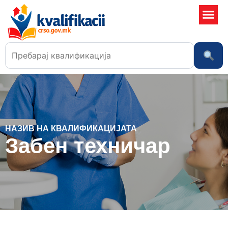
Училишта
НАЗИВ НА КВАЛИФИКАЦИЈАТА
Забен техничар