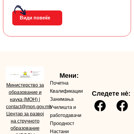
Види повеќе
Мени:
Почетна
Министерство за
Квалификации
образование и
Следете нè:
Занимања
наука (МОН)
|
contact@mon.gov.mk
Училишта и
Центар за развој
работодавачи
на стручното
Проодност
образование
Настани