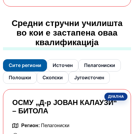
Средни стручни училишта
во кои е застапена оваа
квалификација
Сите региони
Источен
Пелагониски
Полошки
Скопски
Југоисточен
ДУАЛНА
ОСМУ „Д-р ЈОВАН КАЛАУЗИ“
– БИТОЛА
Регион:
Пелагониски