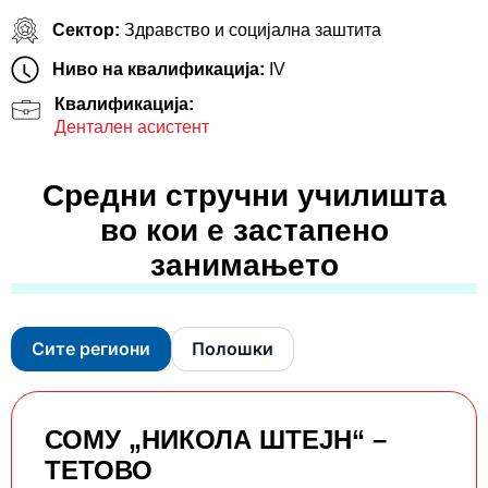
Сектор:
Здравство и социјална заштита
Ниво на квалификација:
IV
Квалификација:
Дентален асистент
Средни стручни училишта
во кои е застапено
занимањето
Сите региони
Полошки
СОМУ „НИКОЛА ШТЕЈН“ –
ТЕТОВО