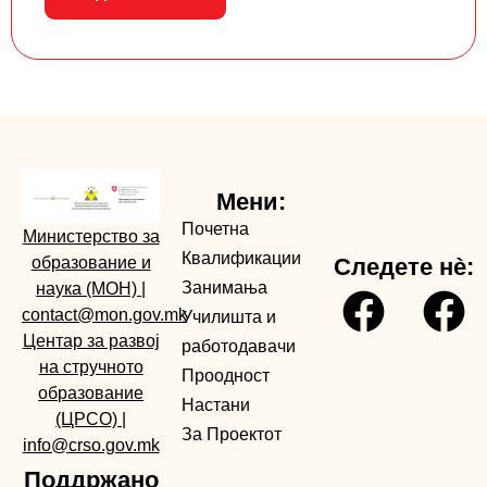
Мени:
Почетна
Министерство за
Квалификации
образование и
Следете нè:
Занимања
наука (МОН)
|
contact@mon.gov.mk
Училишта и
Центар за развој
работодавачи
на стручното
Проодност
образование
Настани
(ЦРСО)
|
За Проектот
info@crso.gov.mk
Поддржано