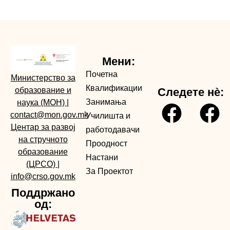
Мени:
Почетна
Министерство за
Квалификации
образование и
Следете нè:
Занимања
наука (МОН)
|
contact@mon.gov.mk
Училишта и
Центар за развој
работодавачи
на стручното
Проодност
образование
Настани
(ЦРСО)
|
За Проектот
info@crso.gov.mk
Поддржано
од: