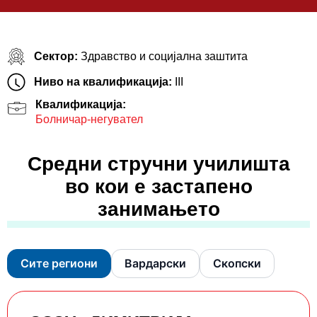
Сектор:
Здравство и социјална заштита
Ниво на квалификација:
III
Квалификација:
Болничар-негувател
Средни стручни училишта
во кои е застапено
занимањето
Сите региони
Вардарски
Скопски