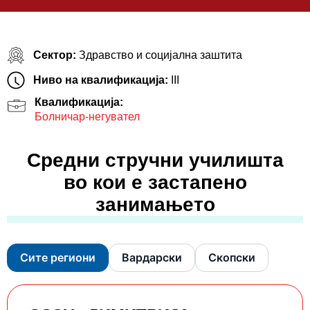
Сектор:
Здравство и социјална заштита
Ниво на квалификација:
III
Квалификација:
Болничар-негувател
Средни стручни училишта
во кои е застапено
занимањето
Сите региони
Вардарски
Скопски