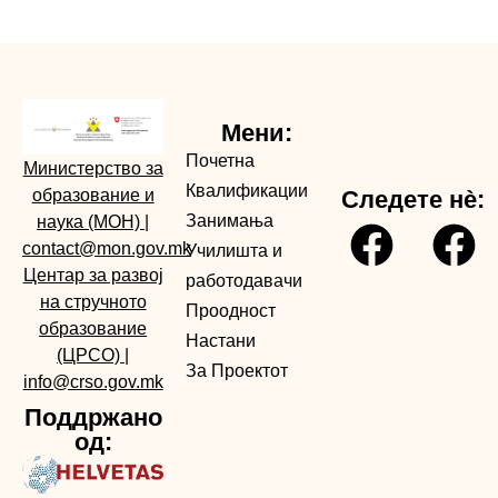
Мени:
Почетна
Министерство за
Квалификации
образование и
Следете нè:
Занимања
наука (МОН)
|
contact@mon.gov.mk
Училишта и
Центар за развој
работодавачи
на стручното
Проодност
образование
Настани
(ЦРСО)
|
За Проектот
info@crso.gov.mk
Поддржано
од: