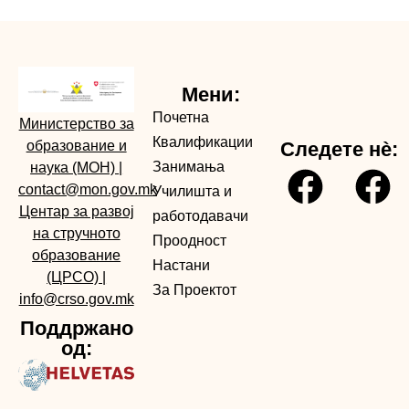
Мени:
Почетна
Министерство за
Квалификации
образование и
Следете нè:
Занимања
наука (МОН)
|
contact@mon.gov.mk
Училишта и
Центар за развој
работодавачи
на стручното
Проодност
образование
Настани
(ЦРСО)
|
За Проектот
info@crso.gov.mk
Поддржано
од: