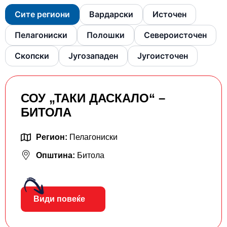
Сите региони
Вардарски
Источен
Пелагониски
Полошки
Североисточен
Скопски
Југозападен
Југоисточен
СОУ „ТАКИ ДАСКАЛО“ –
БИТОЛА
Регион:
Пелагониски
Општина:
Битола
Види повеќе