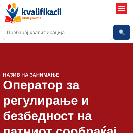
Училишта
НАЗИВ НА ЗАНИМАЊЕ
Оператор за
регулирање и
безбедност на
патниот сообраќај