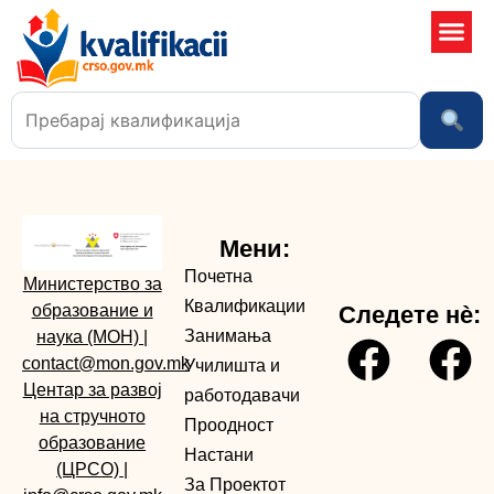
Училишта
Мени:
Почетна
Министерство за
Квалификации
образование и
Следете нè:
Занимања
наука (МОН)
|
contact@mon.gov.mk
Училишта и
Центар за развој
работодавачи
на стручното
Проодност
образование
Настани
(ЦРСО)
|
За Проектот