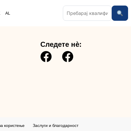
K
AL
Следете нè:
за користењe
Заслуги и благодарност