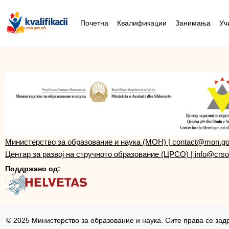
Почетна
Квалификации
Занимања
Уч
Министерство за образование и наука (МОН)
|
contact@mon.g
Центар за развој на стручното образование (ЦРСО)
|
info@crso
Поддржано од:
© 2025 Министерство за образование и наука. Сите права се зад