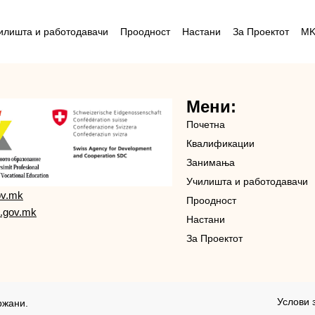
илишта и работодавачи
Проодност
Настани
За Проектот
M
Мени:
Почетна
Квалификации
Занимања
Училишта и работодавачи
ov.mk
Проодност
.gov.mk
Настани
За Проектот
Услови 
ржани.