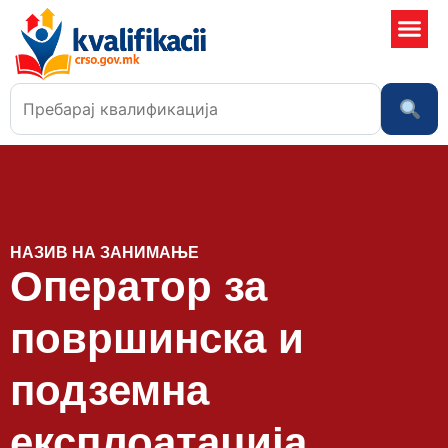
Училишта
НАЗИВ НА ЗАНИМАЊЕ
Оператор за
површинска и
подземна
експлоатација