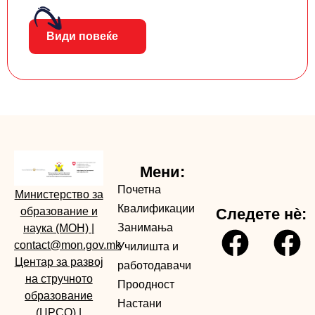
Види повеќе
Мени:
Почетна
Министерство за
Квалификации
образование и
Следете нè:
Занимања
наука (МОН)
|
contact@mon.gov.mk
Училишта и
Центар за развој
работодавачи
на стручното
Проодност
образование
Настани
(ЦРСО)
|