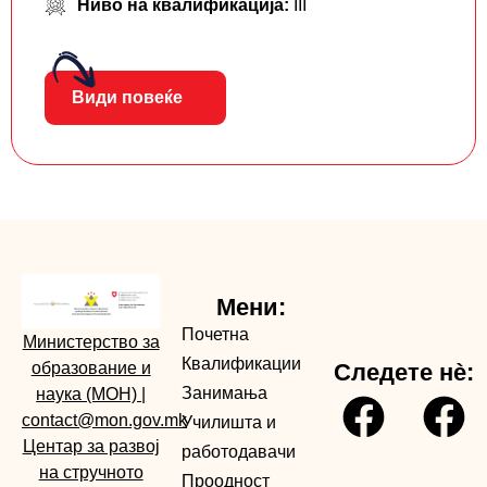
Ниво на квалификација:
III
Види повеќе
Мени:
Почетна
Министерство за
Квалификации
образование и
Следете нè:
Занимања
наука (МОН)
|
contact@mon.gov.mk
Училишта и
Центар за развој
работодавачи
на стручното
Проодност