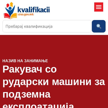
Училишта
НАЗИВ НА ЗАНИМАЊЕ
Ракувач со
рударски машини за
подземна
експлоатација