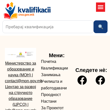
Училишта
Мени:
Почетна
Министерство за
Квалификации
образование и
Следете нè:
Занимања
наука (МОН)
|
contact@mon.gov.mk
Училишта и
Центар за развој
работодавачи
на стручното
Проодност
образование
Настани
(ЦРСО)
|
За Проектот