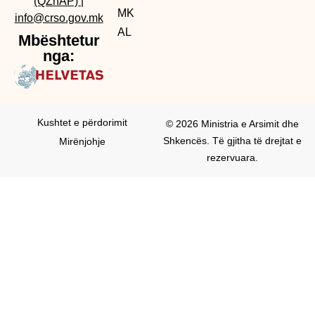
(QZhAP)
|
MK
info@crso.gov.mk
AL
Mbështetur
nga:
Kushtet e përdorimit
© 2026 Ministria e Arsimit dhe
Shkencës. Të gjitha të drejtat e
Mirënjohje
rezervuara.