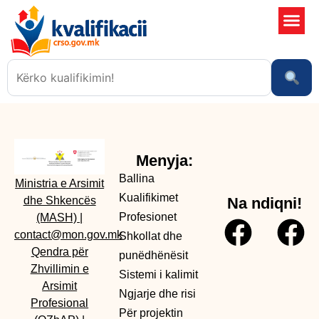
Shkollat 
Sistemi i kali
Ngjarje dhe risi
Menyja:
Ballina
Ministria e Arsimit
Kualifikimet
dhe Shkencës
Na ndiqni!
Profesionet
(MASH)
|
contact@mon.gov.mk
Shkollat dhe
Qendra për
punëdhënësit
Zhvillimin e
Sistemi i kalimit
Arsimit
Ngjarje dhe risi
Profesional
Për projektin