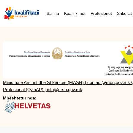
Ballina
Kualifikimet
Profesionet
Shkollat
Ministria e Arsimit dhe Shkencës (MASH)
|
contact@mon.gov.mk
Profesional (QZhAP)
|
info@crso.gov.mk
Mbështetur nga: