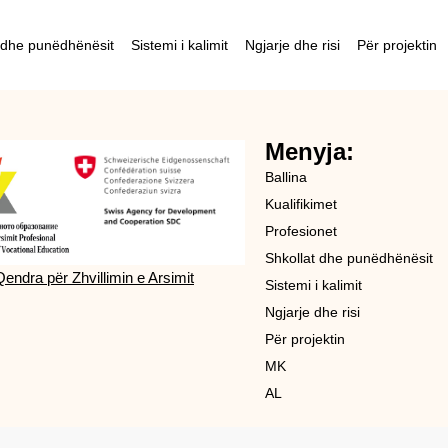
 dhe punëdhënësit
Sistemi i kalimit
Ngjarje dhe risi
Për projektin
Menyja:
Ballina
Kualifikimet
Profesionet
Shkollat dhe punëdhënësit
Qendra për Zhvillimin e Arsimit
Sistemi i kalimit
Ngjarje dhe risi
Për projektin
MK
AL