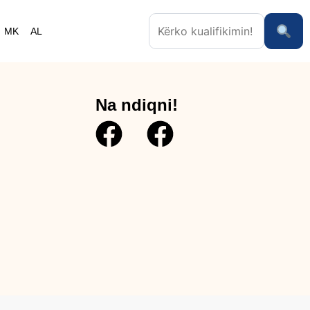
MK
AL
Na ndiqni!