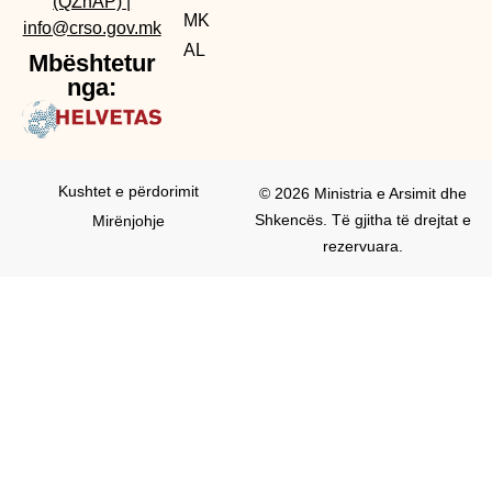
(QZhAP)
|
MK
info@crso.gov.mk
AL
Mbështetur
nga:
Kushtet e përdorimit
© 2026 Ministria e Arsimit dhe
Shkencës. Të gjitha të drejtat e
Mirënjohje
rezervuara.