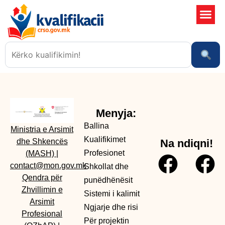
Shkollat 
Sistemi i kali
Ngjarje dhe risi
Menyja:
Ballina
Ministria e Arsimit
Kualifikimet
dhe Shkencës
Na ndiqni!
Profesionet
(MASH)
|
contact@mon.gov.mk
Shkollat dhe
Qendra për
punëdhënësit
Zhvillimin e
Sistemi i kalimit
Arsimit
Ngjarje dhe risi
Profesional
Për projektin