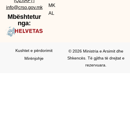
(QZhAP)
|
MK
info@crso.gov.mk
AL
Mbështetur
nga:
Kushtet e përdorimit
© 2026 Ministria e Arsimit dhe
Shkencës. Të gjitha të drejtat e
Mirënjohje
rezervuara.