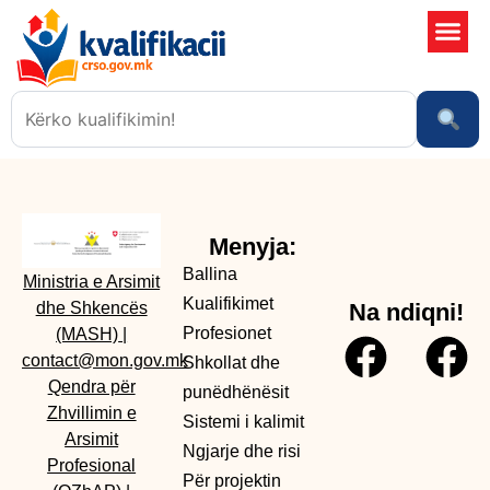
Shkollat 
Sistemi i kali
Ngjarje dhe risi
Menyja:
Ballina
Ministria e Arsimit
Kualifikimet
dhe Shkencës
Na ndiqni!
Profesionet
(MASH)
|
contact@mon.gov.mk
Shkollat dhe
Qendra për
punëdhënësit
Zhvillimin e
Sistemi i kalimit
Arsimit
Ngjarje dhe risi
Profesional
Për projektin