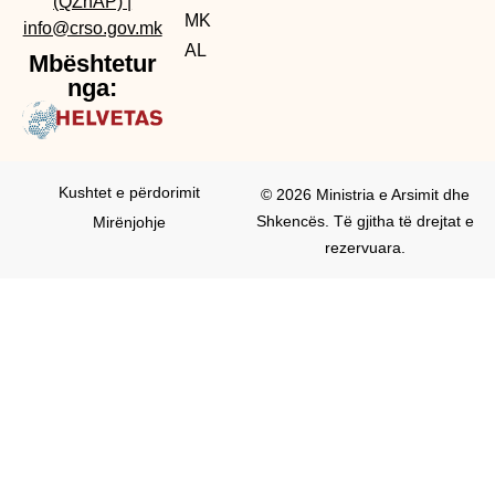
(QZhAP)
|
MK
info@crso.gov.mk
AL
Mbështetur
nga:
Kushtet e përdorimit
© 2026 Ministria e Arsimit dhe
Shkencës. Të gjitha të drejtat e
Mirënjohje
rezervuara.