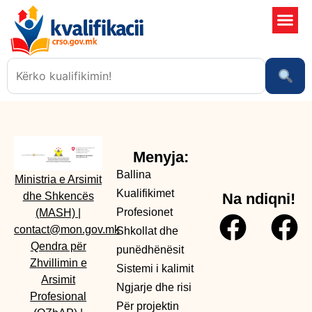
Shkollat 
Sistemi i kali
Ngjarje dhe risi
Menyja:
Ballina
Ministria e Arsimit
Kualifikimet
dhe Shkencës
Na ndiqni!
Profesionet
(MASH)
|
contact@mon.gov.mk
Shkollat dhe
Qendra për
punëdhënësit
Zhvillimin e
Sistemi i kalimit
Arsimit
Ngjarje dhe risi
Profesional
Për projektin