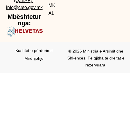
(QZhAP)
|
MK
info@crso.gov.mk
AL
Mbështetur
nga:
Kushtet e përdorimit
© 2026 Ministria e Arsimit dhe
Shkencës. Të gjitha të drejtat e
Mirënjohje
rezervuara.