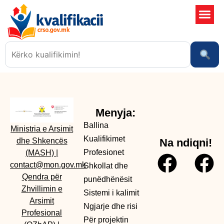
Shkollat 
Sistemi i kali
Ngjarje dhe risi
Menyja:
Ballina
Ministria e Arsimit
Kualifikimet
dhe Shkencës
Na ndiqni!
Profesionet
(MASH)
|
contact@mon.gov.mk
Shkollat dhe
Qendra për
punëdhënësit
Zhvillimin e
Sistemi i kalimit
Arsimit
Ngjarje dhe risi
Profesional
Për projektin