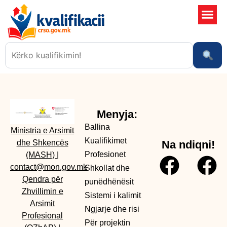
Shkollat 
Sistemi i kali
Ngjarje dhe risi
Menyja:
Ballina
Ministria e Arsimit
Kualifikimet
dhe Shkencës
Na ndiqni!
Profesionet
(MASH)
|
contact@mon.gov.mk
Shkollat dhe
Qendra për
punëdhënësit
Zhvillimin e
Sistemi i kalimit
Arsimit
Ngjarje dhe risi
Profesional
Për projektin