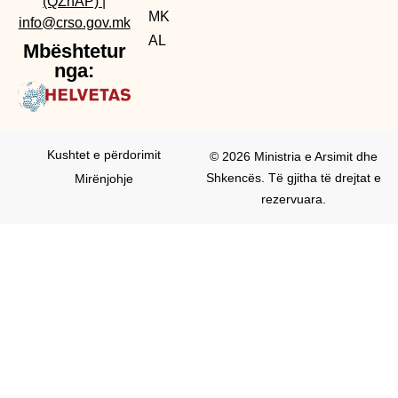
(QZhAP)
|
MK
info@crso.gov.mk
AL
Mbështetur
nga:
Kushtet e përdorimit
© 2026 Ministria e Arsimit dhe
Shkencës. Të gjitha të drejtat e
Mirënjohje
rezervuara.