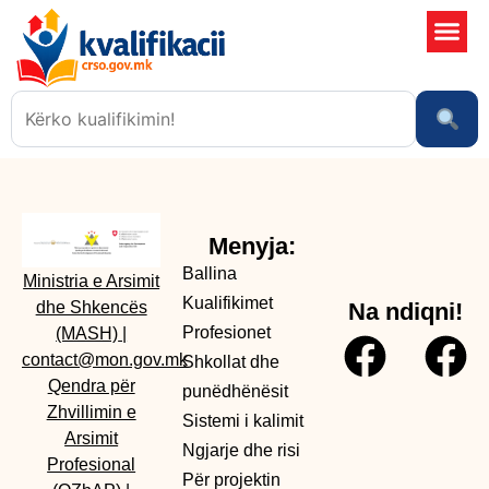
Shkollat 
Sistemi i kali
Ngjarje dhe risi
Menyja:
Ballina
Ministria e Arsimit
Kualifikimet
dhe Shkencës
Na ndiqni!
Profesionet
(MASH)
|
contact@mon.gov.mk
Shkollat dhe
Qendra për
punëdhënësit
Zhvillimin e
Sistemi i kalimit
Arsimit
Ngjarje dhe risi
Profesional
Për projektin