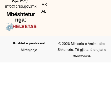
(QZhAP)
|
MK
info@crso.gov.mk
AL
Mbështetur
nga:
Kushtet e përdorimit
© 2026 Ministria e Arsimit dhe
Shkencës. Të gjitha të drejtat e
Mirënjohje
rezervuara.