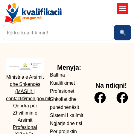
Shkollat 
Sistemi i kali
Ngjarje dhe risi
Menyja:
Ballina
Ministria e Arsimit
Kualifikimet
dhe Shkencës
Na ndiqni!
Profesionet
(MASH)
|
contact@mon.gov.mk
Shkollat dhe
Qendra për
punëdhënësit
Zhvillimin e
Sistemi i kalimit
Arsimit
Ngjarje dhe risi
Profesional
Për projektin