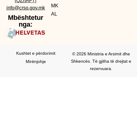
(QZhAP)
|
MK
info@crso.gov.mk
AL
Mbështetur
nga:
Kushtet e përdorimit
© 2026 Ministria e Arsimit dhe
Shkencës. Të gjitha të drejtat e
Mirënjohje
rezervuara.