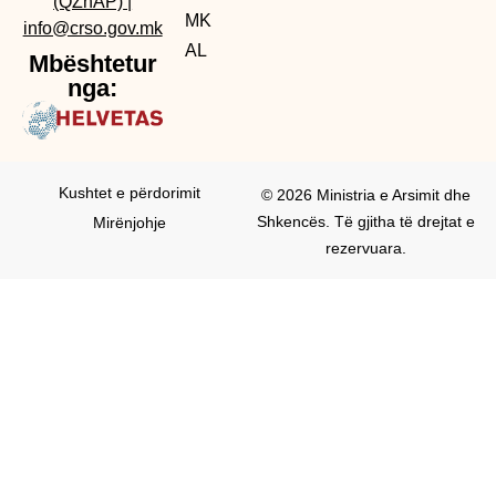
(QZhAP)
|
MK
info@crso.gov.mk
AL
Mbështetur
nga:
Kushtet e përdorimit
© 2026 Ministria e Arsimit dhe
Shkencës. Të gjitha të drejtat e
Mirënjohje
rezervuara.