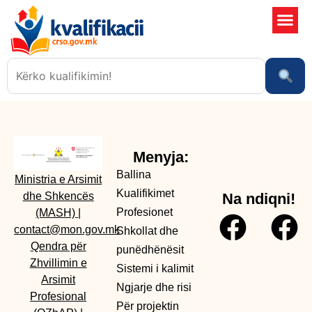
Shkollat 
Sistemi i kali
Ngjarje dhe risi
Menyja:
Ballina
Ministria e Arsimit
Kualifikimet
dhe Shkencës
Na ndiqni!
Profesionet
(MASH)
|
contact@mon.gov.mk
Shkollat dhe
Qendra për
punëdhënësit
Zhvillimin e
Sistemi i kalimit
Arsimit
Ngjarje dhe risi
Profesional
Për projektin