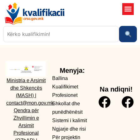
Shkollat 
Sistemi i kali
Ngjarje dhe risi
Menyja:
Ballina
Ministria e Arsimit
Kualifikimet
dhe Shkencës
Na ndiqni!
Profesionet
(MASH)
|
contact@mon.gov.mk
Shkollat dhe
Qendra për
punëdhënësit
Zhvillimin e
Sistemi i kalimit
Arsimit
Ngjarje dhe risi
Profesional
Për projektin