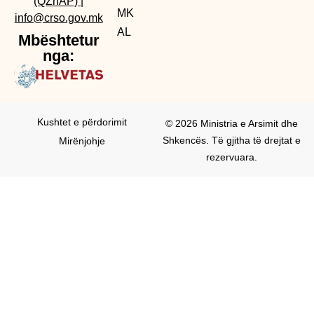
(QZhAP)
|
MK
info@crso.gov.mk
AL
Mbështetur
nga:
Kushtet e përdorimit
© 2026 Ministria e Arsimit dhe
Shkencës. Të gjitha të drejtat e
Mirënjohje
rezervuara.