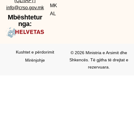
(QZhAP)
|
MK
info@crso.gov.mk
AL
Mbështetur
nga:
Kushtet e përdorimit
© 2026 Ministria e Arsimit dhe
Shkencës. Të gjitha të drejtat e
Mirënjohje
rezervuara.