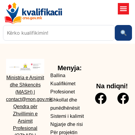
Shkollat 
Sistemi i kali
Ngjarje dhe risi
Menyja:
Ballina
Ministria e Arsimit
Kualifikimet
dhe Shkencës
Na ndiqni!
Profesionet
(MASH)
|
contact@mon.gov.mk
Shkollat dhe
Qendra për
punëdhënësit
Zhvillimin e
Sistemi i kalimit
Arsimit
Ngjarje dhe risi
Profesional
Për projektin