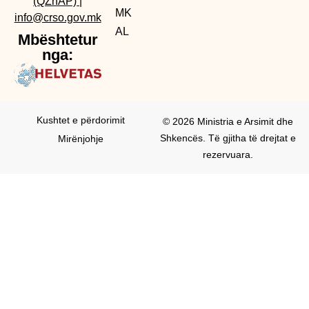
(QZhAP)
|
MK
info@crso.gov.mk
AL
Mbështetur
nga:
Kushtet e përdorimit
© 2026 Ministria e Arsimit dhe
Shkencës. Të gjitha të drejtat e
Mirënjohje
rezervuara.