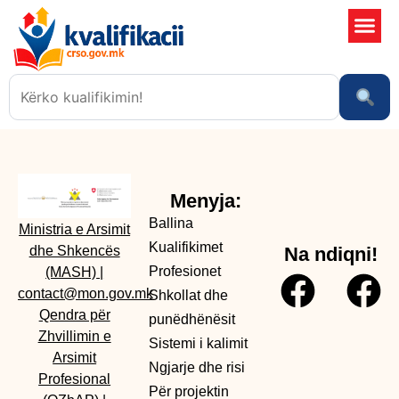
Shkollat 
Sistemi i kali
Ngjarje dhe risi
Menyja:
Ballina
Ministria e Arsimit
Kualifikimet
dhe Shkencës
Na ndiqni!
Profesionet
(MASH)
|
contact@mon.gov.mk
Shkollat dhe
Qendra për
punëdhënësit
Zhvillimin e
Sistemi i kalimit
Arsimit
Ngjarje dhe risi
Profesional
Për projektin