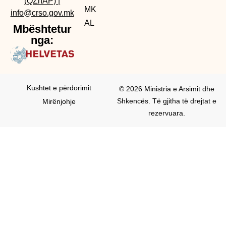
(QZhAP)
|
MK
info@crso.gov.mk
AL
Mbështetur
nga:
Kushtet e përdorimit
© 2026 Ministria e Arsimit dhe
Shkencës. Të gjitha të drejtat e
Mirënjohje
rezervuara.