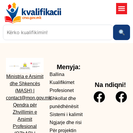
Shkollat 
Sistemi i kali
Ngjarje dhe risi
Menyja:
Ballina
Ministria e Arsimit
Kualifikimet
dhe Shkencës
Na ndiqni!
Profesionet
(MASH)
|
contact@mon.gov.mk
Shkollat dhe
Qendra për
punëdhënësit
Zhvillimin e
Sistemi i kalimit
Arsimit
Ngjarje dhe risi
Profesional
Për projektin