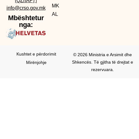
(QZhAP)
|
MK
info@crso.gov.mk
AL
Mbështetur
nga:
Kushtet e përdorimit
© 2026 Ministria e Arsimit dhe
Shkencës. Të gjitha të drejtat e
Mirënjohje
rezervuara.