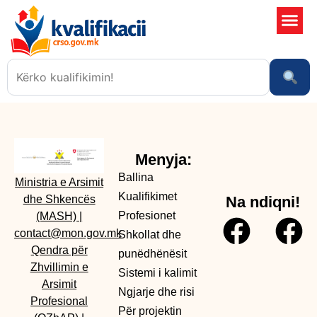
Shkollat 
Sistemi i kali
Ngjarje dhe risi
Menyja:
Ballina
Ministria e Arsimit
Kualifikimet
dhe Shkencës
Na ndiqni!
Profesionet
(MASH)
|
contact@mon.gov.mk
Shkollat dhe
Qendra për
punëdhënësit
Zhvillimin e
Sistemi i kalimit
Arsimit
Ngjarje dhe risi
Profesional
Për projektin