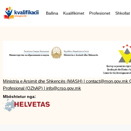
Ballina
Kualifikimet
Profesionet
Shkollat
Ministria e Arsimit dhe Shkencës (MASH)
|
contact@mon.gov.mk
Profesional (QZhAP)
|
info@crso.gov.mk
Mbështetur nga: