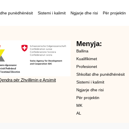
 dhe punëdhënësit
Sistemi i kalimit
Ngjarje dhe risi
Për projektin
Menyja:
Ballina
Kualifikimet
Profesionet
Shkollat dhe punëdhënësit
Qendra për Zhvillimin e Arsimit
Sistemi i kalimit
Ngjarje dhe risi
Për projektin
MK
AL