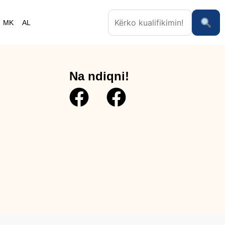
MK
AL
Na ndiqni!