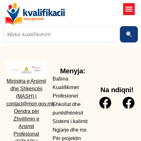
Shkollat 
Sistemi i kali
Ngjarje dhe risi
Menyja:
Ballina
Ministria e Arsimit
Kualifikimet
dhe Shkencës
Na ndiqni!
Profesionet
(MASH)
|
contact@mon.gov.mk
Shkollat dhe
Qendra për
punëdhënësit
Zhvillimin e
Sistemi i kalimit
Arsimit
Ngjarje dhe risi
Profesional
Për projektin