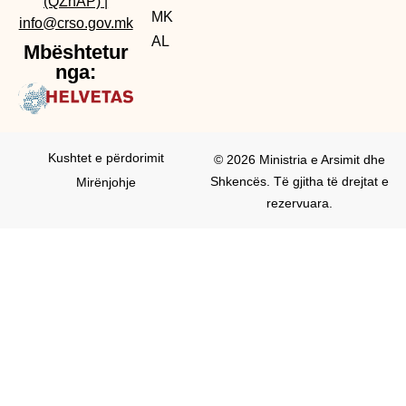
(QZhAP)
|
MK
info@crso.gov.mk
AL
Mbështetur
nga:
Kushtet e përdorimit
© 2026 Ministria e Arsimit dhe
Shkencës. Të gjitha të drejtat e
Mirënjohje
rezervuara.