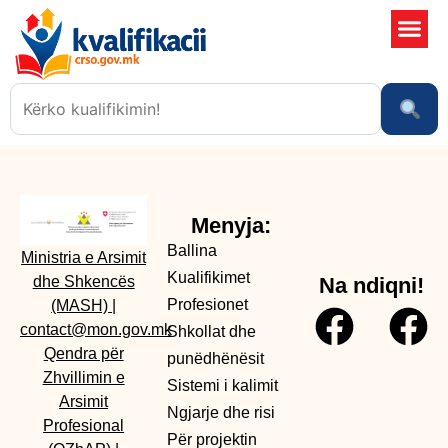
Shkollat 
Sistemi i kali
Ngjarje dhe risi
Menyja:
Ballina
Ministria e Arsimit
Kualifikimet
dhe Shkencës
Na ndiqni!
Profesionet
(MASH)
|
contact@mon.gov.mk
Shkollat dhe
Qendra për
punëdhënësit
Zhvillimin e
Sistemi i kalimit
Arsimit
Ngjarje dhe risi
Profesional
Për projektin