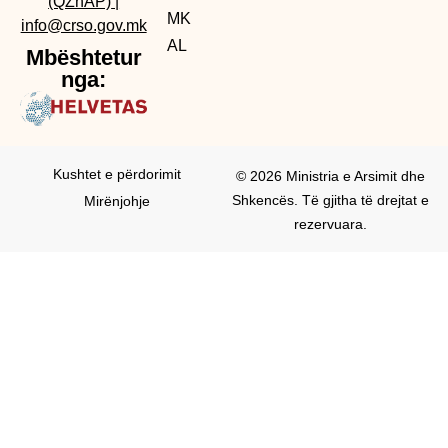
(QZhAP)
|
MK
info@crso.gov.mk
AL
Mbështetur
nga:
Kushtet e përdorimit
© 2026 Ministria e Arsimit dhe
Shkencës. Të gjitha të drejtat e
Mirënjohje
rezervuara.