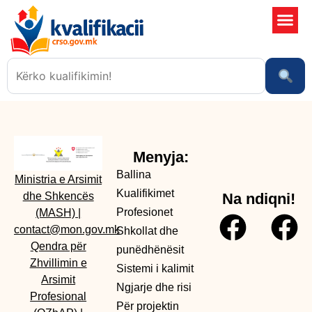
Shkollat 
Sistemi i kali
Ngjarje dhe risi
Menyja:
Ballina
Ministria e Arsimit
Kualifikimet
dhe Shkencës
Na ndiqni!
Profesionet
(MASH)
|
contact@mon.gov.mk
Shkollat dhe
Qendra për
punëdhënësit
Zhvillimin e
Sistemi i kalimit
Arsimit
Ngjarje dhe risi
Profesional
Për projektin