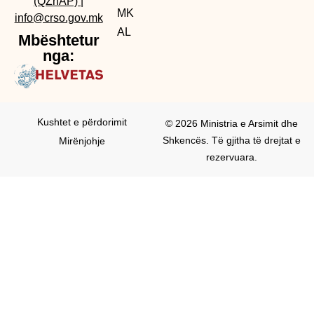
(QZhAP)
|
MK
info@crso.gov.mk
AL
Mbështetur
nga:
Kushtet e përdorimit
© 2026 Ministria e Arsimit dhe
Shkencës. Të gjitha të drejtat e
Mirënjohje
rezervuara.