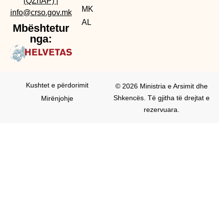
(QZhAP)
|
MK
info@crso.gov.mk
AL
Mbështetur
nga:
Kushtet e përdorimit
© 2026 Ministria e Arsimit dhe
Shkencës. Të gjitha të drejtat e
Mirënjohje
rezervuara.