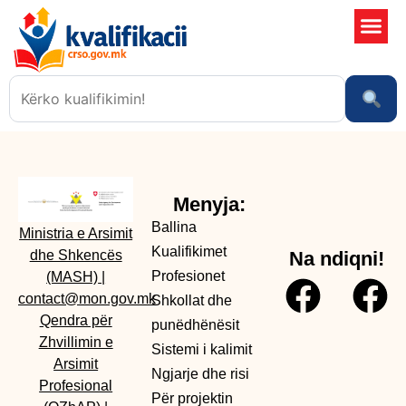
Shkollat 
Sistemi i kali
Ngjarje dhe risi
Menyja:
Ballina
Ministria e Arsimit
Kualifikimet
dhe Shkencës
Na ndiqni!
Profesionet
(MASH)
|
contact@mon.gov.mk
Shkollat dhe
Qendra për
punëdhënësit
Zhvillimin e
Sistemi i kalimit
Arsimit
Ngjarje dhe risi
Profesional
Për projektin