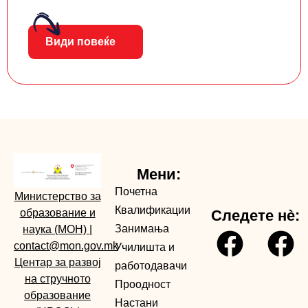
Види повеќе
Мени:
Почетна
Министерство за
Квалификации
образование и
Следете нè:
Занимања
наука (МОН)
|
contact@mon.gov.mk
Училишта и
Центар за развој
работодавачи
на стручното
Проодност
образование
Настани