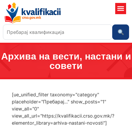
Училишта
Архива на вести, настани и
совети
[ue_unified_filter taxonomy="category"
placeholder="Пребарај..." show_posts="1"
view_all="0"
view_all_url="https://kvalifikacii.crso.gov.mk/?
elementor_library=arhiva-nastani-novosti"]