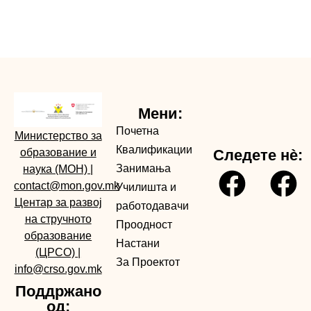
Мени:
Почетна
Министерство за
Квалификации
образование и
Следете нè:
Занимања
наука (МОН)
|
contact@mon.gov.mk
Училишта и
Центар за развој
работодавачи
на стручното
Проодност
образование
Настани
(ЦРСО)
|
За Проектот
info@crso.gov.mk
Поддржано
од: