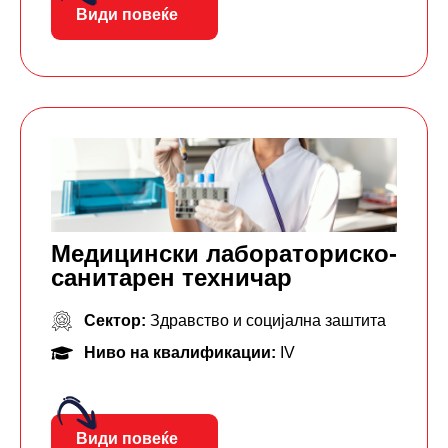
Види повеќе
Mедицински лабораторискo-
санитарен техничар
Сектор:
Здравство и социјална заштита
Ниво на квалификации:
IV
Види повеќе