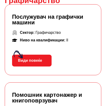
Графичарство
Послужувач на графички
машини
Сектор:
Графичарство
Ниво на квалификации:
II
Види повеќе
Помошник картонажер и
книгоповрзувач