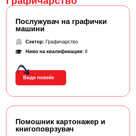
Графичарство
Послужувач на графички
машини
Сектор:
Графичарство
Ниво на квалификации:
II
Види повеќе
Помошник картонажер и
книгоповрзувач