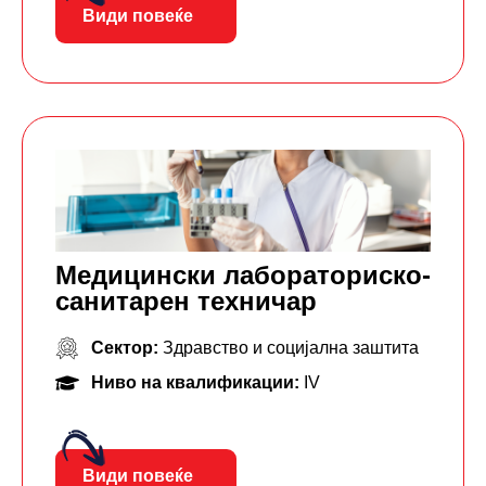
Види повеќе
Mедицински лабораторискo-
санитарен техничар
Сектор:
Здравство и социјална заштита
Ниво на квалификации:
IV
Види повеќе